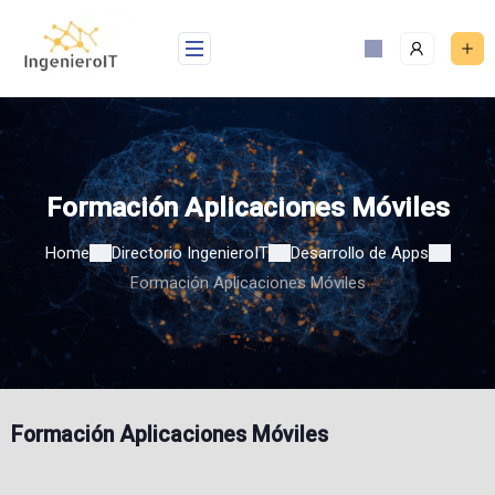
Skip
to
content
Formación Aplicaciones Móviles
Home
Directorio IngenieroIT
Desarrollo de Apps
Formación Aplicaciones Móviles
Formación Aplicaciones Móviles